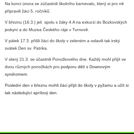
Na konci února se zúčastnili školního karnevalu, který si pro ně
připravili žáci 5. ročníků.
V březnu (16.3.) jeli spolu s žáky 4.A na exkurzi do Bozkovských
jeskyní a do Muzea Českého ráje v Turnově.
V pátek 17.3. přišli žáci do školy v zeleném a oslavili tak irský
svátek Den sv. Patrika.
V úterý 21.3. se účastnili Ponožkového dne. Každý mohl přijít ve
dvou různých ponožkách pro
podporu dětí s Downovým
syndromem.
Poslední den v březnu mohli žáci přijít do školy v pyžamu a užít si
tak následující aprílový den.