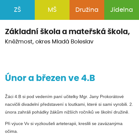
ZŠ
MŠ
Družina
Jídelna
Základní škola a
mateřská škola,
Kněžmost, okres Mladá Boleslav
Únor a březen ve 4.B
Žáci 4.B si pod vedením paní učitelky Mgr. Jany Prokorátové
nacvičili divadelní představení s loutkami, které si sami vyrobili. 2.
února zahráli pohádky žákům nižších ročníků ve školní družině.
Při výuce Vv si vyzkoušeli arteterapii, kreslili se zavázanýma
očima.