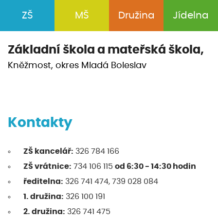
ZŠ
MŠ
Družina
Jídelna
Základní škola a
mateřská škola,
Kněžmost, okres Mladá Boleslav
Kontakty
ZŠ kancelář:
326 784 166
ZŠ vrátnice:
734 106 115
od 6:30 - 14:30 hodin
ředitelna:
326 741 474, 739 028 084
1. družina:
326 100 191
2. družina:
326 741 475