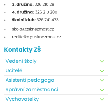
3. družina:
326 210 281
4. družina:
326 210 280
školní klub:
326 741 473
skola@zsknezmost.cz
reditelka@zsknezmost.cz
Kontakty ZŠ
Vedení školy
Učitelé
Asistenti pedagoga
Správní zaměstnanci
Vychovatelky