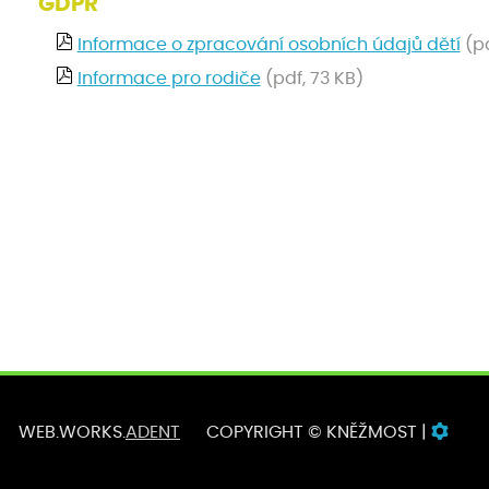
GDPR
Informace o zpracování osobních údajů dětí
(pd
Informace pro rodiče
(pdf, 73 KB)
WEB.WORKS.
ADENT
COPYRIGHT © KNĚŽMOST |