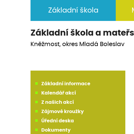
Základní škola
Základní škola a
mateřs
Kněžmost, okres Mladá Boleslav
Základní informace
Kalendář akcí
Z našich akcí
Zájmové kroužky
Úřední deska
Dokumenty