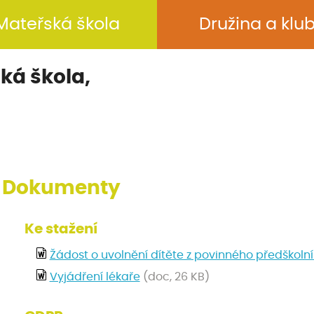
Mateřská škola
Družina a klu
ká škola,
Dokumenty
Ke stažení
Žádost o uvolnění dítěte z povinného předškoln
Vyjádření lékaře
(doc, 26 KB)