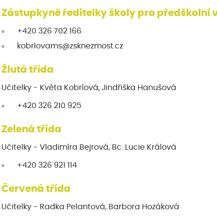
Zástupkyně ředitelky školy pro předškolní
+420 326 702 166
kobrlovams@zsknezmost.cz
Žlutá třída
Učitelky - Květa Kobrlová, Jindřiška Hanušová
+420 326 210 925
Zelená třída
Učitelky - Vladimíra Bejrová, Bc. Lucie Králová
+420 326 921 114
Červená třída
Učitelky - Radka Pelantová, Barbora Hozáková