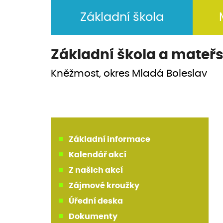
Základní škola
Základní škola a
mateřs
Kněžmost, okres Mladá Boleslav
Základní informace
Kalendář akcí
Z našich akcí
Zájmové kroužky
Úřední deska
Dokumenty