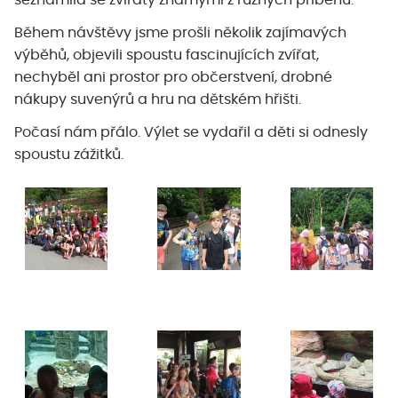
seznámila se zvířaty známými z různých příběhů.
Během návštěvy jsme prošli několik zajímavých
výběhů, objevili spoustu fascinujících zvířat,
nechyběl ani prostor pro občerstvení, drobné
nákupy suvenýrů a hru na dětském hřišti.
Počasí nám přálo. Výlet se vydařil a děti si odnesly
spoustu zážitků.