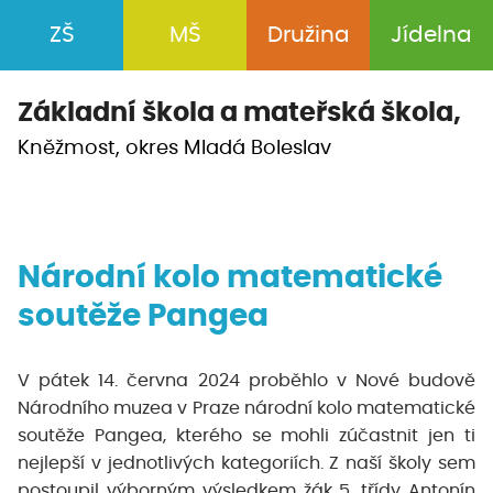
ZŠ
MŠ
Družina
Jídelna
Základní škola a
mateřská škola,
Kněžmost, okres Mladá Boleslav
Národní kolo matematické
soutěže Pangea
V pátek 14. června 2024 proběhlo v Nové budově
Národního muzea v Praze národní kolo matematické
soutěže Pangea, kterého se mohli zúčastnit jen ti
nejlepší v jednotlivých kategoriích. Z naší školy sem
postoupil výborným výsledkem žák 5. třídy Antonín