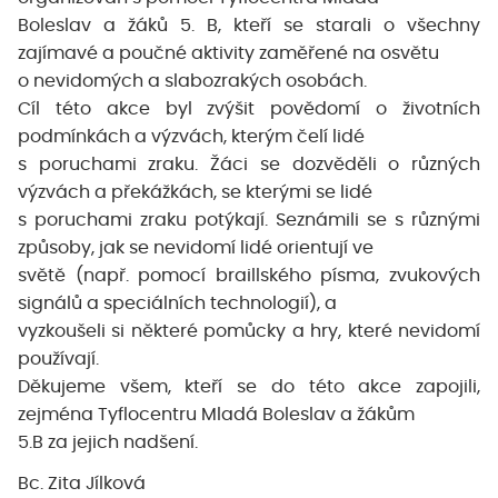
Boleslav a žáků 5. B, kteří se starali o všechny
zajímavé a poučné aktivity zaměřené na osvětu
o nevidomých a slabozrakých osobách.
Cíl této akce byl zvýšit povědomí o životních
podmínkách a výzvách, kterým čelí lidé
s poruchami zraku. Žáci se dozvěděli o různých
výzvách a překážkách, se kterými se lidé
s poruchami zraku potýkají. Seznámili se s různými
způsoby, jak se nevidomí lidé orientují ve
světě (např. pomocí braillského písma, zvukových
signálů a speciálních technologií), a
vyzkoušeli si některé pomůcky a hry, které nevidomí
používají.
Děkujeme všem, kteří se do této akce zapojili,
zejména Tyflocentru Mladá Boleslav a žákům
5.B za jejich nadšení.
Bc. Zita Jílková