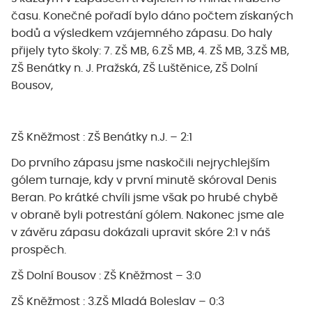
času. Konečné pořadí bylo dáno počtem získaných
bodů a výsledkem vzájemného zápasu. Do haly
přijely tyto školy: 7. ZŠ MB, 6.ZŠ MB, 4. ZŠ MB, 3.ZŠ MB,
ZŠ Benátky n. J. Pražská, ZŠ Luštěnice, ZŠ Dolní
Bousov,
ZŠ Kněžmost : ZŠ Benátky n.J. – 2:1
Do prvního zápasu jsme naskočili nejrychlejším
gólem turnaje, kdy v první minutě skóroval Denis
Beran. Po krátké chvíli jsme však po hrubé chybě
v obraně byli potrestání gólem. Nakonec jsme ale
v závěru zápasu dokázali upravit skóre 2:1 v náš
prospěch.
ZŠ Dolní Bousov : ZŠ Kněžmost – 3:0
ZŠ Kněžmost : 3.ZŠ Mladá Boleslav – 0:3