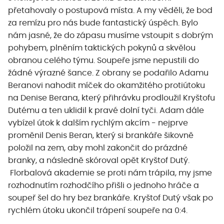
přetahovaly o postupová místa. A my věděli, že bod
za remízu pro nás bude fantastický úspěch. Bylo
nám jasné, že do zápasu musíme vstoupit s dobrým
pohybem, plněním taktických pokynů a skvělou
obranou celého týmu. Soupeře jsme nepustili do
žádné výrazné šance. Z obrany se podařilo Adamu
Beranovi nahodit míček do okamžitého protiútoku
na Denise Berana, který přihrávku prodloužil Kryštofu
Dutému a ten uklidil k pravé dolní tyči. Adam dále
vybízel útok k dalším rychlým akcím - nejprve
proměnil Denis Beran, který si brankáře šikovně
položil na zem, aby mohl zakončit do prázdné
branky, a následně skóroval opět Kryštof Dutý.
Florbalová akademie se proti nám trápila, my jsme
rozhodnutím rozhodčího přišli o jednoho hráče a
soupeř šel do hry bez brankáře. Kryštof Dutý však po
rychlém útoku ukončil trápení soupeře na 0:4.