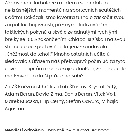
Zápas proti florbalové akademii se přidal do
nejkrásnějších momentů na sportovních soutěžích
s dětmi. Dokázali jsme favorita turnaje zaskočit svou
zarputilou bojovností, přesným dodržováním
taktických pokynů a skvěle zvládnutými rychlými
brejky se 100% zakončením. Chlapci si získali na svou
stranu celou sportovní halu, jenž skandovala
„Kněžmost do toho!!“ Mnoho ostatních učitelů
sledovalo s úžasem náš překvapivý počin. Já za tyto
chvíle chlapcům moc děkuji a doufám, že je to bude
motivovat do další práce na sobě.
Za ZŠ Kněžmost hráli: Jakub Šťastný, Kryštof Dutý,
Adam Beran, David Zima, Denis Beran, Vítek Volf,
Marek Mucska, Filip Černý, Štefan Gavura, Mihajlo
Agoston
Největší odměnou pro mě byla slova jednoho