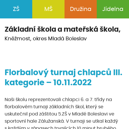
ZŠ
MŠ
Družina
Jídelna
Základní škola a
mateřská škola,
Kněžmost, okres Mladá Boleslav
Florbalový turnaj chlapců III.
kategorie – 10.11.2022
Naši školu reprezentovali chlapci 6. a 7. třídy na
florbalovém turnaji základních škol, který se
uskutečnil pod záštitou 5.ZŠ v Mladé Boleslavi ve
sportovní hale Zálužanská. V turnaji se utkal každý
s každým v zápasech trvajících 10 minut hrubého