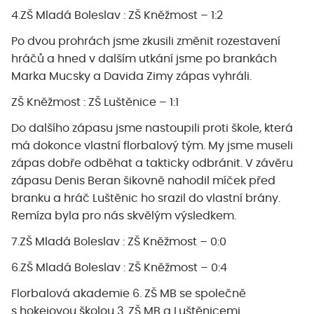
4.ZŠ Mladá Boleslav : ZŠ Kněžmost – 1:2
Po dvou prohrách jsme zkusili změnit rozestavení
hráčů a hned v dalším utkání jsme po brankách
Marka Mucsky a Davida Zimy zápas vyhráli.
ZŠ Kněžmost : ZŠ Luštěnice – 1:1
Do dalšího zápasu jsme nastoupili proti škole, která
má dokonce vlastní florbalový tým. My jsme museli
zápas dobře odběhat a takticky odbránit. V závěru
zápasu Denis Beran šikovně nahodil míček před
branku a hráč Luštěnic ho srazil do vlastní brány.
Remíza byla pro nás skvělým výsledkem.
7.ZŠ Mladá Boleslav : ZŠ Kněžmost – 0:0
6.ZŠ Mladá Boleslav : ZŠ Kněžmost – 0:4
Florbalová akademie 6. ZŠ MB se společně
s hokejovou školou 3. ZŠ MB a Luštěnicemi