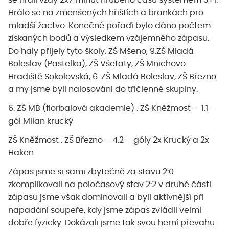
se hráli vždy 2x7 minut hrubého času systémem 3+1.
Hrálo se na zmenšených hřištích a brankách pro
mladší žactvo. Konečné pořadí bylo dáno počtem
získaných bodů a výsledkem vzájemného zápasu.
Do haly přijely tyto školy: ZŠ Mšeno, 9.ZŠ Mladá
Boleslav (Pastelka), ZŠ Všetaty, ZŠ Mnichovo
Hradiště Sokolovská, 6. ZŠ Mladá Boleslav, ZŠ Březno
a my jsme byli nalosováni do tříčlenné skupiny.
6. ZŠ MB (florbalová akademie) : ZŠ Kněžmost - 1:1 –
gól Milan krucký
ZŠ Kněžmost : ZŠ Březno – 4:2 – góly 2x Krucký a 2x
Haken
Zápas jsme si sami zbytečně za stavu 2:0
zkomplikovali na poločasový stav 2:2 v druhé části
zápasu jsme však dominovali a byli aktivnější při
napadání soupeře, kdy jsme zápas zvládli velmi
dobře fyzicky. Dokázali jsme tak svou herní převahu