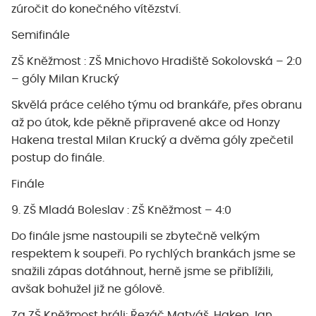
zúročit do konečného vítězství.
Semifinále
ZŠ Kněžmost : ZŠ Mnichovo Hradiště Sokolovská – 2:0
– góly Milan Krucký
Skvělá práce celého týmu od brankáře, přes obranu
až po útok, kde pěkně připravené akce od Honzy
Hakena trestal Milan Krucký a dvěma góly zpečetil
postup do finále.
Finále
9. ZŠ Mladá Boleslav : ZŠ Kněžmost – 4:0
Do finále jsme nastoupili se zbytečně velkým
respektem k soupeři. Po rychlých brankách jsme se
snažili zápas dotáhnout, herně jsme se přiblížili,
avšak bohužel již ne gólově.
Za ZŠ Kněžmost hráli: Řezáč Matyáš, Haken Jan,